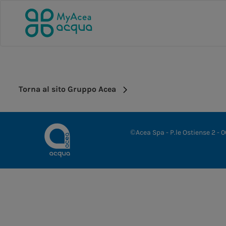
Torna al sito Gruppo Acea
©Acea Spa - P.le Ostiense 2 -